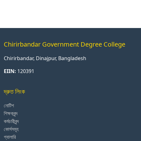
Chirirbandar Government Degree College
Chirirbandar, Dinajpur, Bangladesh
EIIN:
120391
দ্রুত লিংক
নোটিশ
শিক্ষকবৃন্দ
কর্মচারীবৃন্দ
কোর্সসমূহ
গ্যালারি