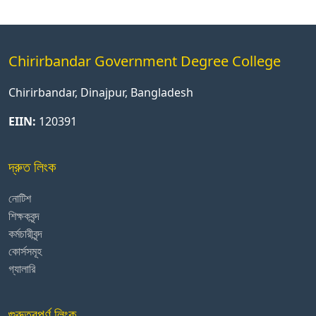
Chirirbandar Government Degree College
Chirirbandar, Dinajpur, Bangladesh
EIIN:
120391
দ্রুত লিংক
নোটিশ
শিক্ষকবৃন্দ
কর্মচারীবৃন্দ
কোর্সসমূহ
গ্যালারি
গুরুত্বপূর্ণ লিংক