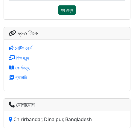
সব দেখুন
দ্রুত লিংক
নোটিশ বোর্ড
শিক্ষকবৃন্দ
কোর্সসমূহ
গ্যালারি
যোগাযোগ
Chirirbandar, Dinajpur, Bangladesh