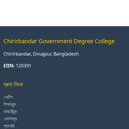
Chirirbandar Government Degree College
Chirirbandar, Dinajpur, Bangladesh
EIIN:
120391
দ্রুত লিংক
নোটিশ
শিক্ষকবৃন্দ
কর্মচারীবৃন্দ
কোর্সসমূহ
গ্যালারি