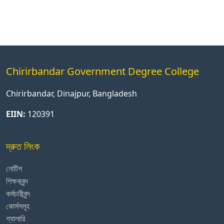
Chirirbandar Government Degree College
Chirirbandar, Dinajpur, Bangladesh
EIIN:
120391
দ্রুত লিংক
নোটিশ
শিক্ষকবৃন্দ
কর্মচারীবৃন্দ
কোর্সসমূহ
গ্যালারি