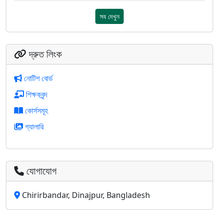
সব দেখুন
দ্রুত লিংক
নোটিশ বোর্ড
শিক্ষকবৃন্দ
কোর্সসমূহ
গ্যালারি
যোগাযোগ
Chirirbandar, Dinajpur, Bangladesh