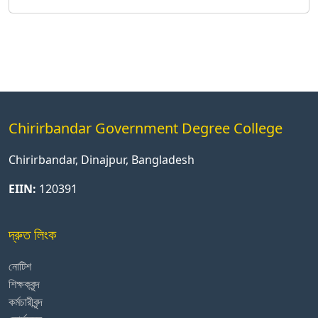
Chirirbandar Government Degree College
Chirirbandar, Dinajpur, Bangladesh
EIIN:
120391
দ্রুত লিংক
নোটিশ
শিক্ষকবৃন্দ
কর্মচারীবৃন্দ