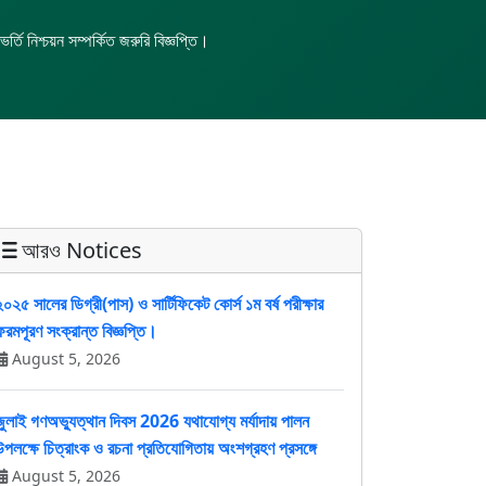
তি নিশ্চয়ন সম্পর্কিত জরুরি বিজ্ঞপ্তি।
আরও Notices
২০২৫ সালের ডিগ্রী(পাস) ও সার্টিফিকেট কোর্স ১ম বর্ষ পরীক্ষার
ফরমপূরণ সংক্রান্ত বিজ্ঞপ্তি।
August 5, 2026
জুলাই গণঅভ্যুত্থান দিবস 2026 যথাযোগ্য মর্যাদায় পালন
উপলক্ষে চিত্রাংক ও রচনা প্রতিযোগিতায় অংশগ্রহণ প্রসঙ্গে
August 5, 2026