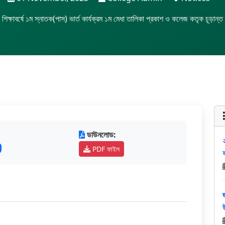
্ষাবর্ষে ১ম স্নাতক(পাস) ভার্ত কার্যক্রম ১ম মেধা তালিকা প্রকাশ ও কলেজ কতৃক চূড়ান্ত ভর্
ডাউনলোড:
PDF ফাইল