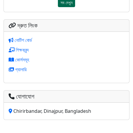
সব দেখুন
দ্রুত লিংক
নোটিশ বোর্ড
শিক্ষকবৃন্দ
কোর্সসমূহ
গ্যালারি
যোগাযোগ
Chirirbandar, Dinajpur, Bangladesh