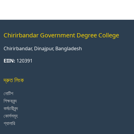
Chirirbandar Government Degree College
Chirirbandar, Dinajpur, Bangladesh
EIIN:
120391
দ্রুত লিংক
নোটিশ
শিক্ষকবৃন্দ
কর্মচারীবৃন্দ
কোর্সসমূহ
গ্যালারি