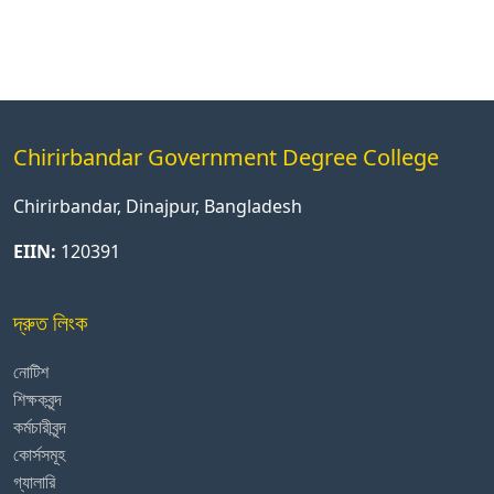
Chirirbandar Government Degree College
Chirirbandar, Dinajpur, Bangladesh
EIIN:
120391
দ্রুত লিংক
নোটিশ
শিক্ষকবৃন্দ
কর্মচারীবৃন্দ
কোর্সসমূহ
গ্যালারি