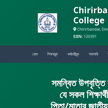
Chirirb
College
Chirirbandar, Di
EIIN:
120391
হোম
শিক্ষকবৃন্দ
কর্মচারীবৃন্দ
গ্যালারি
সমন্বিত উপবৃত্তি 
যে সকল শিক্ষার্
পিতা/মাতার জাতী