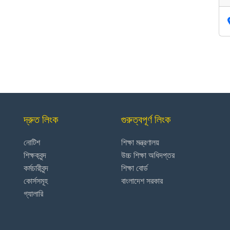
দ্রুত লিংক
গুরুত্বপূর্ণ লিংক
নোটিশ
শিক্ষা মন্ত্রণালয়
শিক্ষকবৃন্দ
উচ্চ শিক্ষা অধিদপ্তর
কর্মচারীবৃন্দ
শিক্ষা বোর্ড
কোর্সসমূহ
বাংলাদেশ সরকার
গ্যালারি