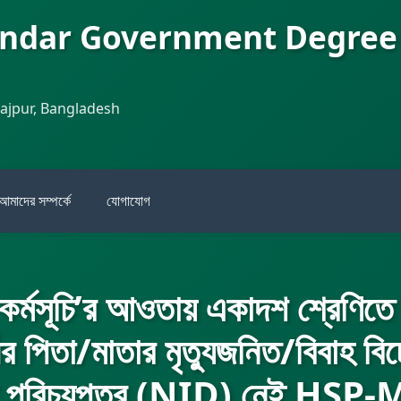
andar Government Degree
najpur, Bangladesh
আমাদের সম্পর্কে
যোগাযোগ
কর্মসূচি’র আওতায় একাদশ শ্রেণিতে তথ্
থীর পিতা/মাতার মৃত্যুজনিত/বিবাহ ব
য় পরিচয়পত্র (NID) নেই HSP-MIS