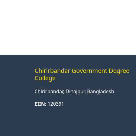
Chirirbandar Government Degree
College
Chirirbandar, Dinajpur, Bangladesh
EIIN:
120391