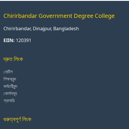
Chirirbandar Government Degree College
Chirirbandar, Dinajpur, Bangladesh
EIIN:
120391
দ্রুত লিংক
নোটিশ
শিক্ষকবৃন্দ
কর্মচারীবৃন্দ
কোর্সসমূহ
গ্যালারি
গুরুত্বপূর্ণ লিংক