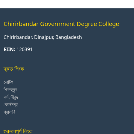
Chirirbandar Government Degree College
Chirirbandar, Dinajpur, Bangladesh
EIIN:
120391
দ্রুত লিংক
নোটিশ
শিক্ষকবৃন্দ
কর্মচারীবৃন্দ
কোর্সসমূহ
গ্যালারি
গুরুত্বপূর্ণ লিংক