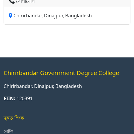
যোগাযোগ
Chirirbandar, Dinajpur, Bangladesh
Chirirbandar Government Degree College
Chirirbandar, Dinajpur, Bangladesh
EIIN:
120391
দ্রুত লিংক
নোটিশ